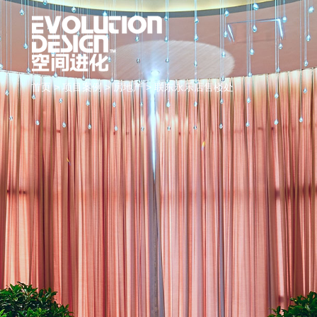
首页
>
项目案例
>
房地产
> 联东永乐店售楼处