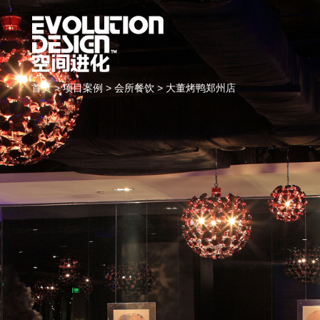
首页
>
项目案例
>
会所餐饮
> 大董烤鸭郑州店